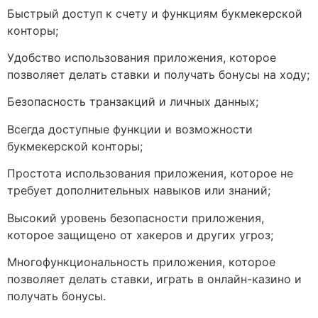
Быстрый доступ к счету и функциям букмекерской
конторы;
Удобство использования приложения, которое
позволяет делать ставки и получать бонусы на ходу;
Безопасность транзакций и личных данных;
Всегда доступные функции и возможности
букмекерской конторы;
Простота использования приложения, которое не
требует дополнительных навыков или знаний;
Высокий уровень безопасности приложения,
которое защищено от хакеров и других угроз;
Многофункциональность приложения, которое
позволяет делать ставки, играть в онлайн-казино и
получать бонусы.