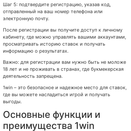
Шаг 5: подтвердите регистрацию, указав код,
отправленный на ваш номер телефона или
электронную почту.
После регистрации вы получите доступ к личному
кабинету, где можно управлять вашими аккаунтами,
просматривать историю ставок и получать
информацию о результатах.
Важно: для регистрации вам нужно быть не моложе
18 лет и не проживать в странах, где букмекерская
деятельность запрещена.
1win – это безопасное и надежное место для ставок,
где вы можете насладиться игрой и получать
выгоды.
Основные функции и
преимущества 1win