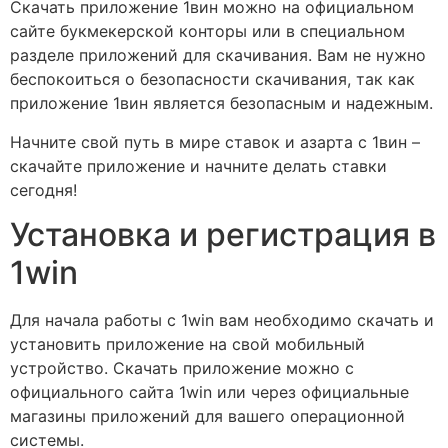
Скачать приложение 1вин можно на официальном
сайте букмекерской конторы или в специальном
разделе приложений для скачивания. Вам не нужно
беспокоиться о безопасности скачивания, так как
приложение 1вин является безопасным и надежным.
Начните свой путь в мире ставок и азарта с 1вин –
скачайте приложение и начните делать ставки
сегодня!
Установка и регистрация в
1win
Для начала работы с 1win вам необходимо скачать и
установить приложение на свой мобильный
устройство. Скачать приложение можно с
официального сайта 1win или через официальные
магазины приложений для вашего операционной
системы.