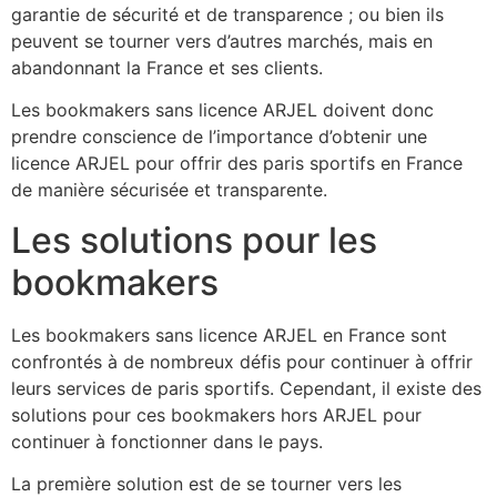
garantie de sécurité et de transparence ; ou bien ils
peuvent se tourner vers d’autres marchés, mais en
abandonnant la France et ses clients.
Les bookmakers sans licence ARJEL doivent donc
prendre conscience de l’importance d’obtenir une
licence ARJEL pour offrir des paris sportifs en France
de manière sécurisée et transparente.
Les solutions pour les
bookmakers
Les bookmakers sans licence ARJEL en France sont
confrontés à de nombreux défis pour continuer à offrir
leurs services de paris sportifs. Cependant, il existe des
solutions pour ces bookmakers hors ARJEL pour
continuer à fonctionner dans le pays.
La première solution est de se tourner vers les