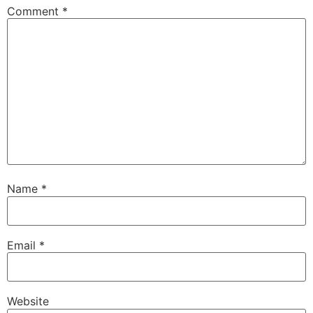
Comment
*
Name
*
Email
*
Website