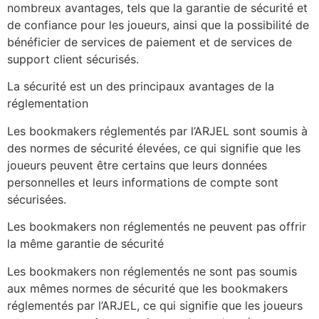
nombreux avantages, tels que la garantie de sécurité et
de confiance pour les joueurs, ainsi que la possibilité de
bénéficier de services de paiement et de services de
support client sécurisés.
La sécurité est un des principaux avantages de la
réglementation
Les bookmakers réglementés par l’ARJEL sont soumis à
des normes de sécurité élevées, ce qui signifie que les
joueurs peuvent être certains que leurs données
personnelles et leurs informations de compte sont
sécurisées.
Les bookmakers non réglementés ne peuvent pas offrir
la même garantie de sécurité
Les bookmakers non réglementés ne sont pas soumis
aux mêmes normes de sécurité que les bookmakers
réglementés par l’ARJEL, ce qui signifie que les joueurs