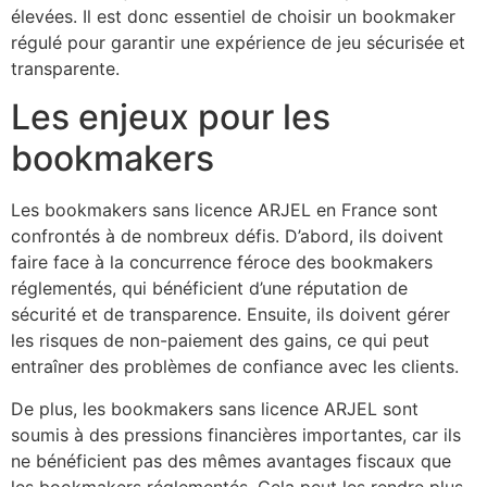
élevées. Il est donc essentiel de choisir un bookmaker
régulé pour garantir une expérience de jeu sécurisée et
transparente.
Les enjeux pour les
bookmakers
Les bookmakers sans licence ARJEL en France sont
confrontés à de nombreux défis. D’abord, ils doivent
faire face à la concurrence féroce des bookmakers
réglementés, qui bénéficient d’une réputation de
sécurité et de transparence. Ensuite, ils doivent gérer
les risques de non-paiement des gains, ce qui peut
entraîner des problèmes de confiance avec les clients.
De plus, les bookmakers sans licence ARJEL sont
soumis à des pressions financières importantes, car ils
ne bénéficient pas des mêmes avantages fiscaux que
les bookmakers réglementés. Cela peut les rendre plus