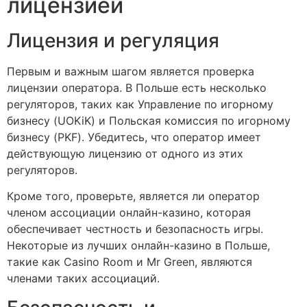
лицензией
Лицензия и регуляция
Первым и важным шагом является проверка
лицензии оператора. В Польше есть несколько
регуляторов, таких как Управление по игорному
бизнесу (UOKiK) и Польская комиссия по игорному
бизнесу (PKF). Убедитесь, что оператор имеет
действующую лицензию от одного из этих
регуляторов.
Кроме того, проверьте, является ли оператор
членом ассоциации онлайн-казино, которая
обеспечивает честность и безопасность игры.
Некоторые из лучших онлайн-казино в Польше,
такие как Casino Room и Mr Green, являются
членами таких ассоциаций.