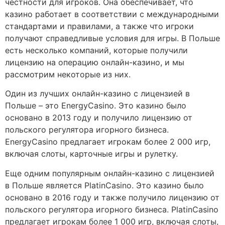
честности для игроков. Она обеспечивает, что
казино работает в соответствии с международными
стандартами и правилами, а также что игроки
получают справедливые условия для игры. В Польше
есть несколько компаний, которые получили
лицензию на операцию онлайн-казино, и мы
рассмотрим некоторые из них.
Один из лучших онлайн-казино с лицензией в
Польше – это EnergyCasino. Это казино было
основано в 2013 году и получило лицензию от
польского регулятора игорного бизнеса.
EnergyCasino предлагает игрокам более 2 000 игр,
включая слоты, карточные игры и рулетку.
Еще одним популярным онлайн-казино с лицензией
в Польше является PlatinCasino. Это казино было
основано в 2016 году и также получило лицензию от
польского регулятора игорного бизнеса. PlatinCasino
предлагает игрокам более 1 000 игр, включая слоты,