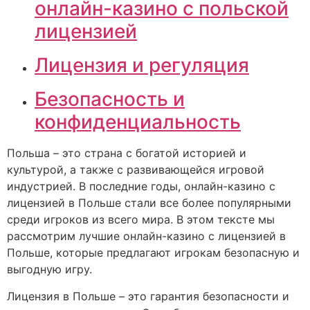
онлайн-казино с польской
лицензией
Лицензия и регуляция
Безопасность и
конфиденциальность
Польша – это страна с богатой историей и
культурой, а также с развивающейся игровой
индустрией. В последние годы, онлайн-казино с
лицензией в Польше стали все более популярными
среди игроков из всего мира. В этом тексте мы
рассмотрим лучшие онлайн-казино с лицензией в
Польше, которые предлагают игрокам безопасную и
выгодную игру.
Лицензия в Польше – это гарантия безопасности и