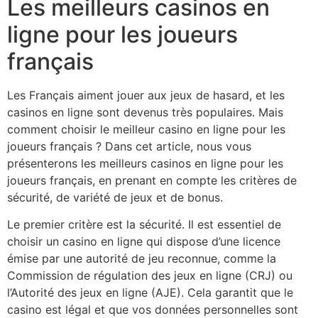
Les meilleurs casinos en
ligne pour les joueurs
français
Les Français aiment jouer aux jeux de hasard, et les
casinos en ligne sont devenus très populaires. Mais
comment choisir le meilleur casino en ligne pour les
joueurs français ? Dans cet article, nous vous
présenterons les meilleurs casinos en ligne pour les
joueurs français, en prenant en compte les critères de
sécurité, de variété de jeux et de bonus.
Le premier critère est la sécurité. Il est essentiel de
choisir un casino en ligne qui dispose d’une licence
émise par une autorité de jeu reconnue, comme la
Commission de régulation des jeux en ligne (CRJ) ou
l’Autorité des jeux en ligne (AJE). Cela garantit que le
casino est légal et que vos données personnelles sont