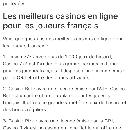
protégées.
Les meilleurs casinos en ligne
pour les joueurs français
Voici quelques-uns des meilleurs casinos en ligne pour
les joueurs français :
1. Casino 777 : avec plus de 1 000 jeux de hasard,
Casino 777 est l’un des plus grands casinos en ligne
pour les joueurs français. Il dispose d’une licence émise
par la CRJ et offre des bonus attractifs.
2. Casino Bet : avec une licence émise par l’AJE, Casino
Bet est un autre choix populaire pour les joueurs
français. Il offre une grande variété de jeux de hasard et
des bonus réguliers.
3. Casino Rizk : avec une licence émise par la CRJ,
Casino Rizk est un casino en ligne fiable qui offre une