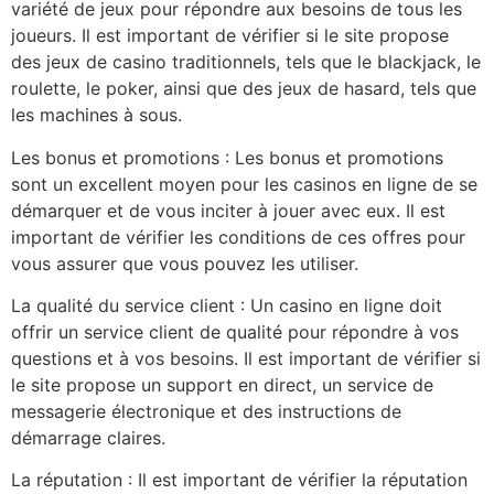
variété de jeux pour répondre aux besoins de tous les
joueurs. Il est important de vérifier si le site propose
des jeux de casino traditionnels, tels que le blackjack, le
roulette, le poker, ainsi que des jeux de hasard, tels que
les machines à sous.
Les bonus et promotions : Les bonus et promotions
sont un excellent moyen pour les casinos en ligne de se
démarquer et de vous inciter à jouer avec eux. Il est
important de vérifier les conditions de ces offres pour
vous assurer que vous pouvez les utiliser.
La qualité du service client : Un casino en ligne doit
offrir un service client de qualité pour répondre à vos
questions et à vos besoins. Il est important de vérifier si
le site propose un support en direct, un service de
messagerie électronique et des instructions de
démarrage claires.
La réputation : Il est important de vérifier la réputation