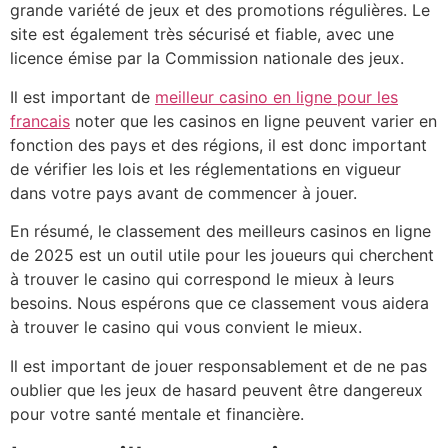
grande variété de jeux et des promotions régulières. Le
site est également très sécurisé et fiable, avec une
licence émise par la Commission nationale des jeux.
Il est important de
meilleur casino en ligne pour les
francais
noter que les casinos en ligne peuvent varier en
fonction des pays et des régions, il est donc important
de vérifier les lois et les réglementations en vigueur
dans votre pays avant de commencer à jouer.
En résumé, le classement des meilleurs casinos en ligne
de 2025 est un outil utile pour les joueurs qui cherchent
à trouver le casino qui correspond le mieux à leurs
besoins. Nous espérons que ce classement vous aidera
à trouver le casino qui vous convient le mieux.
Il est important de jouer responsablement et de ne pas
oublier que les jeux de hasard peuvent être dangereux
pour votre santé mentale et financière.