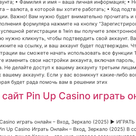
аунта; • Фамилия и имя – ваша личная информация; • Н
та – валюта, в которой вы хотите работать; • Код подт
ции. Важно! Вам нужно будет внимательно прочитать и 
олнения формуляра нажмите на кнопку “Зарегистрироват
 успешной регистрации в 1win вы получите электронно
ю нужно кликнуть, чтобы подтвердить свой аккаунт. Ва
икните на ссылку, и ваш аккаунт будет подтвержден. 
рации вы сможете начать использовать все функции 1w
е изменить свои настройки аккаунта, включая пароль, 
а. Не делайте доступ к вашему аккаунту третьим лица
 вашему аккаунту. Если у вас возникнут какие-либо в
орая будет рада помочь вам в решении этих
айт Pin Up Casino играть о
Casino играть онлайн – Вход, Зеркало (2025) ▶️ ИГРА
n Up Casino Играть Онлайн – Вход, Зеркало (2025) В с