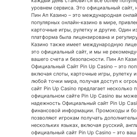
каждый день становится все более популя
уровнем сервиса. Это официальный сайт, 
Пин Ап Казино – это международная онлай
популярных онлайн-казино в мире, привле
карточные игры, рулетку и другие. Один и
платформа была лицензирована и регулиру
Казино также имеет международную лиценз
это официальный сайт, и мы не рекоменду
вашего счета и безопасности. Пин Ап Кази
Официальный Сайт Pin Up Casino – это по
включая слоты, карточные игры, рулетку и
любой точки мира, получая доступ к огро
сайт Pin Up Casino предлагает несколько
официальном сайте Pin Up Casino вы может
надежность Официальный сайт Pin Up Cas
финансовой информации. Промокоды и бон
позволяют игрокам получать дополнитель
нескольких языках, включая русский, англ
официальный сайт Pin Up Casino – это ва