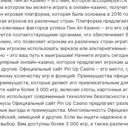
рным, пин ап Казино – это имя, которое ассоциируетс
на котором вы можете играть в онлайн-казино, получат
н-игровая платформа, которая была основана в 2016 го
кая игроков из различных стран. Платформа предлагает
з ключевых факторов успеха Пин Ап Казино – это его о
ется соответствующими органами, что обеспечивает б
ию, что позволяет игрокам из различных стран играть
ем игрокам использовать зеркала или альтернативные 
но – это ваш путь к выигрышам! Начните играть сегодня
пулярный онлайн-казино, которое предлагает игрокам 
 другие. Официальный сайт Pin Up Casino – это место, 
мному количеству игр и функций. Преимущества офици
 преимуществ, которые делают его привлекательным дл
е найти более 3 000 игр, включая слоты, карточные иг
ino использует современные технологии безопасности
усы Официальный сайт Pin Up Casino предлагает разл
ные выгоды и преимущества. Многоязычность Официальн
ийский, немецкий и другие. Если вы ищете надежное и 
ш выбор. Вам доступны более 3 000 игр, а также разли