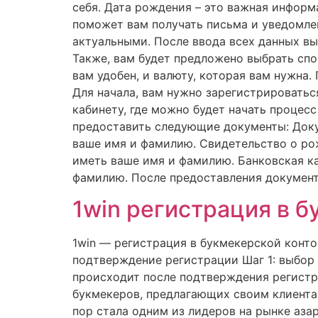
себя. Дата рождения – это важная информ
поможет вам получать письма и уведомле
актуальными. После ввода всех данных вы
Также, вам будет предложено выбрать спо
вам удобен, и валюту, которая вам нужна.
Для начала, вам нужно зарегистрироваться
кабинету, где можно будет начать процес
предоставить следующие документы: Доку
ваше имя и фамилию. Свидетельство о ро
иметь ваше имя и фамилию. Банковская ка
фамилию. После предоставления документо
1win регистрация в б
1win — регистрация в букмекерской конто
подтверждение регистрации Шаг 1: выбор
происходит после подтверждения регистра
букмекеров, предлагающих своим клиентам
пор стала одним из лидеров на рынке аза