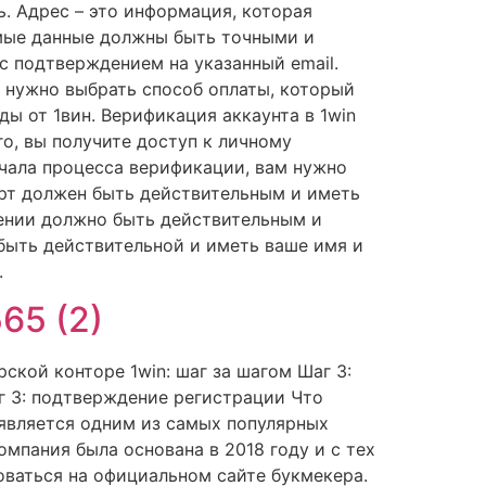
. Адрес – это информация, которая
емые данные должны быть точными и
с подтверждением на указанный email.
м нужно выбрать способ оплаты, который
ды от 1вин. Верификация аккаунта в 1win
го, вы получите доступ к личному
ачала процесса верификации, вам нужно
рт должен быть действительным и иметь
ении должно быть действительным и
быть действительной и иметь ваше имя и
.
65 (2)
ской конторе 1win: шаг за шагом Шаг 3:
г 3: подтверждение регистрации Что
 является одним из самых популярных
мпания была основана в 2018 году и с тех
оваться на официальном сайте букмекера.