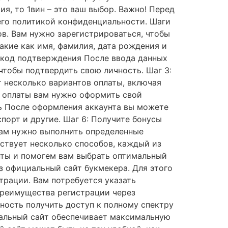
я, то 1вин – это ваш выбор. Важно! Перед
 его политикой конфиденциальности. Шаги
ов. Вам нужно зарегистрироваться, чтобы
такие как имя, фамилия, дата рождения и
е код подтверждения После ввода данных
чтобы подтвердить свою личность. Шаг 3:
т несколько вариантов оплаты, включая
а оплаты вам нужно оформить свой
ть После оформления аккаунта вы можете
порт и другие. Шаг 6: Получите бонусы
Вам нужно выполнить определенные
ествует несколько способов, каждый из
нты и помогем вам выбрать оптимальный
ез официальный сайт букмекера. Для этого
трации. Вам потребуется указать
 Преимущества регистрации через
ность получить доступ к полному спектру
циальный сайт обеспечивает максимальную