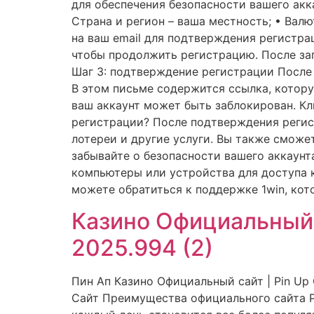
для обеспечения безопасности вашего акк
Страна и регион – ваша местность; • Валю
на ваш email для подтверждения регистра
чтобы продолжить регистрацию. После зап
Шаг 3: подтверждение регистрации После
В этом письме содержится ссылка, котору
ваш аккаунт может быть заблокирован. Кл
регистрации? После подтверждения регист
лотереи и другие услуги. Вы также сможет
забывайте о безопасности вашего аккаунт
компьютеры или устройства для доступа к
можете обратиться к поддержке 1win, кот
Казино Официальный с
2025.994 (2)
Пин Ап Казино Официальный сайт | Pin Up 
Сайт Преимущества официального сайта Pi