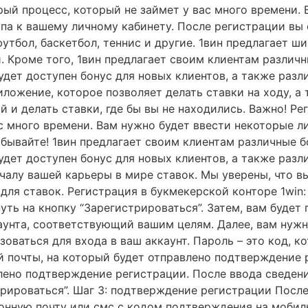
трый процесс, который не займет у вас много времени.
упа к вашему личному кабинету. После регистрации вы 
тбол, баскетбол, теннис и другие. 1вин предлагает ши
. Кроме того, 1вин предлагает своим клиентам различ
удет доступен бонус для новых клиентов, а также разл
ложение, которое позволяет делать ставки на ходу, а 
й и делать ставки, где бы вы не находились. Важно! Ре
с много времени. Вам нужно будет ввести некоторые л
абывайте! 1вин предлагает своим клиентам различные 
будет доступен бонус для новых клиентов, а также раз
ачалу вашей карьеры в мире ставок. Мы уверены, что вы
ля ставок. Регистрация в букмекерской конторе 1win:
уть на кнопку “Зарегистрироваться”. Затем, вам будет
аунта, соответствующий вашим целям. Далее, вам нужн
зоваться для входа в ваш аккаунт. Пароль – это код, к
ной почты, на который будет отправлено подтверждение
лено подтверждение регистрации. После ввода сведен
трироваться”. Шаг 3: подтверждение регистрации После
онную почту или смс с кодом подтверждения на мобил