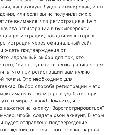
ия, ваш аккаунт будет активирован, и вы
дения, или если вы не получили смс с
тите внимание, что регистрация в 1win
я начала регистрации в букмекерской
в для регистрации, каждый из которых
 регистрация через официальный сайт
ли ждать подтверждения от
Это идеальный выбор для тех, кто
 того, 1вин предлагает регистрацию через
нить, что при регистрации вам нужно
ой почты. Это необходимо для
авках. Выбор способа регистрации – это
м максимальную комфорт и удобство при
уть в мире ставок! Помните, что
ле нажатия на кнопку “Зарегистрироваться”
уляр, чтобы создать свой аккаунт. В этом
рый будет отправлено подтверждение
одтверждение пароля – повторение пароля