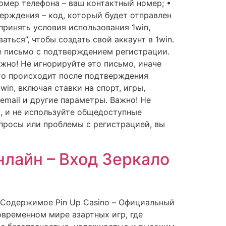
омер телефона – ваш контактный номер; •
верждения – код, который будет отправлен
принять условия использования 1win,
ься”, чтобы создать свой аккаунт в 1win.
е письмо с подтверждением регистрации.
жно! Не игнорируйте это письмо, иначе
Что происходит после подтверждения
in, включая ставки на спорт, игры,
email и другие параметры. Важно! Не
м, и не используйте общедоступные
опросы или проблемы с регистрацией, вы
нлайн – Вход Зеркало
ТЬ Содержимое Pin Up Casino – Официальный
овременном мире азартных игр, где