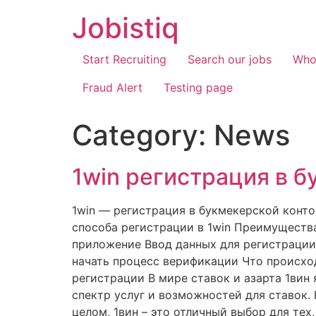
Jobistiq
Start Recruiting
Search our jobs
Who
Fraud Alert
Testing page
Category:
News
1win регистрация в б
1win — регистрация в букмекерской конто
способа регистрации в 1win Преимуществ
приложение Ввод данных для регистрации в
начать процесс верификации Что происход
регистрации В мире ставок и азарта 1ви
спектр услуг и возможностей для ставок. 
целом, 1вин – это отличный выбор для те